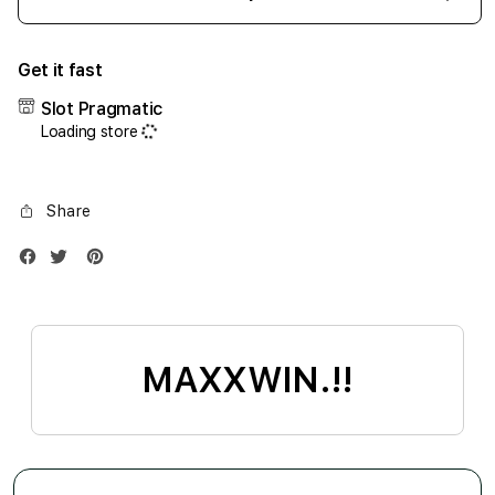
Decrease
Incr
quantity
quant
for
for
Get it fast
iPhone
iPho
17
17
Slot Pragmatic
Air
Air
Loading store
1TB
1TB
Silver
Silve
Share
MAXXWIN.!!