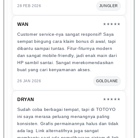
28 FEB 2026
JUNGLER
WAN
★★★★★
Customer service-nya sangat responsif! Saya
sempat bingung cara klaim bonus di awal, tapi
dibantu sampai tuntas. Fitur-fiturnya modern
dan sangat mobile-friendly, jadi enak main dari
HP sambil santai. Sangat merekomendasikan
buat yang cari kenyamanan akses.
26 JAN 2026
GOLDLANE
DRYAN
★★★★★
Sudah coba berbagai tempat, tapi di TOTOYO
ini saya merasa peluang menangnya paling
konsisten. Grafis permainannya halus dan tidak
ada lag. Link alternatifnya juga sangat
membantu saat ada pemeliharaan sistem di link