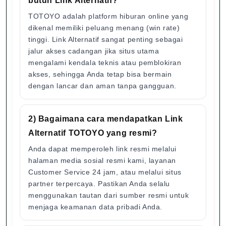
butuh Link Alternatif?
TOTOYO adalah platform hiburan online yang
dikenal memiliki peluang menang (win rate)
tinggi. Link Alternatif sangat penting sebagai
jalur akses cadangan jika situs utama
mengalami kendala teknis atau pemblokiran
akses, sehingga Anda tetap bisa bermain
dengan lancar dan aman tanpa gangguan.
2) Bagaimana cara mendapatkan Link
Alternatif TOTOYO yang resmi?
Anda dapat memperoleh link resmi melalui
halaman media sosial resmi kami, layanan
Customer Service 24 jam, atau melalui situs
partner terpercaya. Pastikan Anda selalu
menggunakan tautan dari sumber resmi untuk
menjaga keamanan data pribadi Anda.