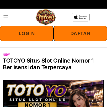
Skip to
content
LOGIN
DAFTAR
NEW
TOTOYO Situs Slot Online Nomor 1
Berlisensi dan Terpercaya