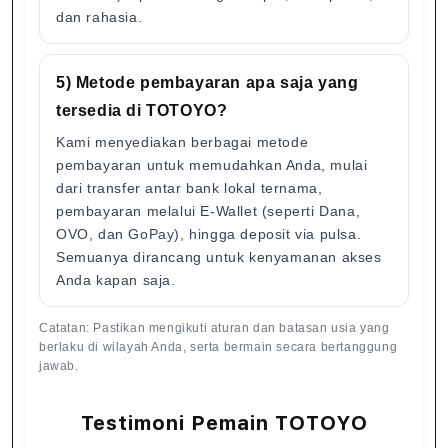
dan rahasia.
5) Metode pembayaran apa saja yang
tersedia di TOTOYO?
Kami menyediakan berbagai metode
pembayaran untuk memudahkan Anda, mulai
dari transfer antar bank lokal ternama,
pembayaran melalui E-Wallet (seperti Dana,
OVO, dan GoPay), hingga deposit via pulsa.
Semuanya dirancang untuk kenyamanan akses
Anda kapan saja.
Catatan: Pastikan mengikuti aturan dan batasan usia yang
berlaku di wilayah Anda, serta bermain secara bertanggung
jawab.
Testimoni Pemain TOTOYO