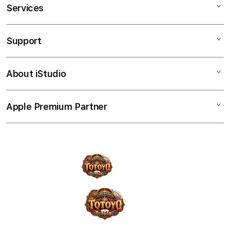
e
Services
Mac
c
iPad
o
Support
AppleCare+
l
iPhone
u
Corporate
Watch
About iStudio
m
My Account
Demo Sessions
Music
n
Collection & Delivery
Elush Service Provider
a
TV & Home
Apple Premium Partner
About Us
Returns & Exchanges
c
Financing Options
Accessories
c
Find an iStudio near you
Contact Us
Trade-in
o
Offers
Why Shop at iStudio
FAQ
r
Traveller’s Reservation
Elush Corporate Website
d
Privacy Policy
i
Site Terms of Use
o
n