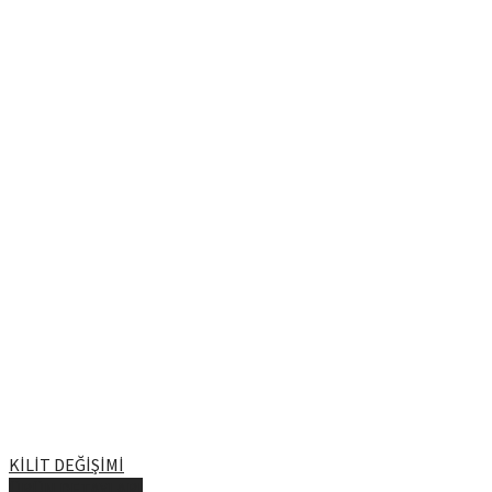
KİLİT DEĞİŞİMİ
ÜRÜN DETAYLARI