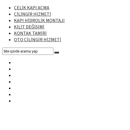
ÇELİK KAPI AÇMA
ÇİLİNGİR HİZMETİ
KAPI HİDROLİK MONTAJI
KİLİT DEĞİŞİMİ
KONTAK TAMİRİ
OTO ÇİLİNGİR HİZMETİ